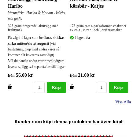
Haribo
körsbär - Katjes
Varumärke: Haribo & Maoam - lakrits
och godis
325 gram dragerade lakritsägg med
175 gram söta alpackaformer smaker er
fruktsmak
av cola-, citron- och körsbärssmaker
På väg in i lager som beräknas
skickas
I lager: 7st
cirka mitten/slutet augusti
(vid
beställning ihop med andra varor så
kommer allt levereras samtidigt).
Vill du handla andra varor med tidigare
leverans, lägg två separata beställningar.
56,00 kr
21,00 kr
från
från
Köp
Köp
Visa Alla
Kunder som köpt denna produkten har även köpt