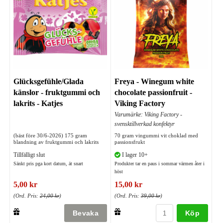
Glücksgefühle/Glada
Freya - Winegum white
känslor - fruktgummi och
chocolate passionfruit -
lakrits - Katjes
Viking Factory
Varumärke: Viking Factory -
svensktillverkad konfektyr
(bäst före 30/6-2026) 175 gram
70 gram vingummi vit choklad med
blandning av fruktgummi och lakrits
passionsfrukt
Tillfälligt slut
I lager 10+
Sänkt pris pga kort datum, ät snart
Produkter tar en paus i sommar värmen åter i
höst
5,00 kr
15,00 kr
(Ord. Pris:
24,00 kr
)
(Ord. Pris:
39,00 kr
)
Köp