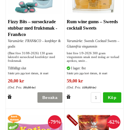
Fizzy Bits – sursockrade
Rum wine gums – Sweeds
stubbar med fruktsmak -
cocktail Sweets
Fran&co
Varumärke: FRAN&CO – konfektyr &
Varumärke: Sweeds Cocktail Sweets –
godis
Glutenfria vingummin
(Bäst före 31/08-2026) 130 gram
bäst före 1/9-2026 300 gram
laktosfri sursockrad konfektyr med
vingummin smak med inslag av torkad
fruktsmak
aprikos, smör...
Tillfälligt slut
I lager: 8st
Sänkt pris pga kort datum, ät snart
Sänkt pris pga kort datum, ät snart
20,00 kr
59,00 kr
(Ord. Pris:
39,00 kr
)
(Ord. Pris:
139,00 kr
)
Köp