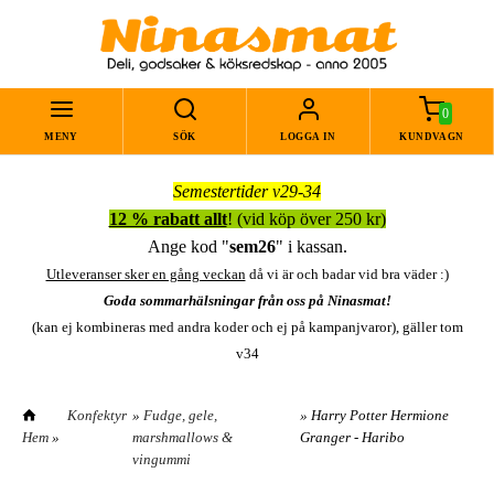
0
MENY
SÖK
LOGGA IN
KUNDVAGN
Semestertider v29-34
12 % rabatt allt
! (vid köp över 250 kr)
Ange kod "
sem26
" i kassan.
Utleveranser sker en gång veckan
då vi är och badar vid bra väder :)
Goda sommarhälsningar från oss på Ninasmat!
(kan ej kombineras med andra koder och ej på kampanjvaror), gäller tom
v34
Konfektyr
»
Fudge, gele,
» Harry Potter Hermione
Hem
»
marshmallows &
Granger - Haribo
vingummi