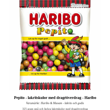
Pepito - lakritskulor med dragéöverdrag - Haribo
Varumärke: Haribo & Maoam - lakrits och godis
325 gram små och läckra lakritskulor med dragéöverdrag