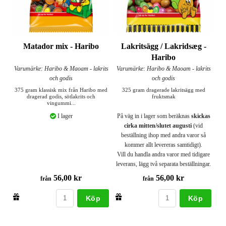
Matador mix - Haribo
Lakritsägg / Lakridsæg -
Haribo
Varumärke: Haribo & Maoam - lakrits
Varumärke: Haribo & Maoam - lakrits
och godis
och godis
375 gram klassisk mix från Haribo med
325 gram dragerade lakritsägg med
dragerad godis, sötlakrits och
fruktsmak
vingummi...
I lager
På väg in i lager som beräknas
skickas
cirka mitten/slutet augusti
(vid
beställning ihop med andra varor så
kommer allt levereras samtidigt).
Vill du handla andra varor med tidigare
leverans, lägg två separata beställningar.
56,00 kr
56,00 kr
från
från
Köp
Köp