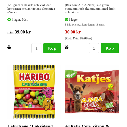
120 gram saltlakrits och viol, där
(Bäst före 31/08-2026) 325 gram
kontrasten mellan violens blommiga
vingummi och skumgummi med frukt-
sötma o...
och lakrits...
I lager: 10st
I lager
Sänkt pris pga kort datum, ät snart
39,00 kr
30,00 kr
från
(Ord. Pris:
64,00 kr
)
Köp
Köp
Lakritsägg / Lakridsæg -
Al Paka Cola, citron &