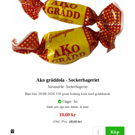
Ako gräddola - Sockerbageriet
Varumärke: Sockerbageriet
Bäst före 26/08-2026 150 gram krämig kola med gräddsmak
I lager: 3st
Sänkt pris pga kort datum, ät snart
10,00 kr
(Ord. Pris:
28,00 kr
)
Köp