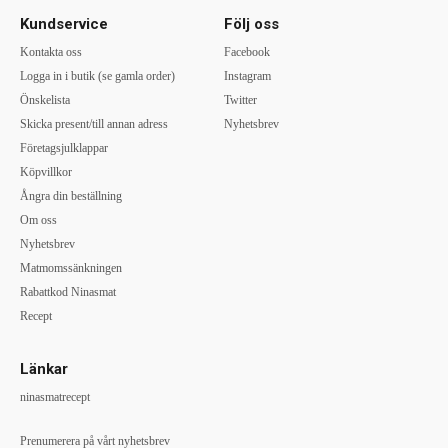
Kundservice
Följ oss
Kontakta oss
Facebook
Logga in i butik (se gamla order)
Instagram
Önskelista
Twitter
Skicka present/till annan adress
Nyhetsbrev
Företagsjulklappar
Köpvillkor
Ångra din beställning
Om oss
Nyhetsbrev
Matmomssänkningen
Rabattkod Ninasmat
Recept
Länkar
ninasmatrecept
Prenumerera på vårt nyhetsbrev