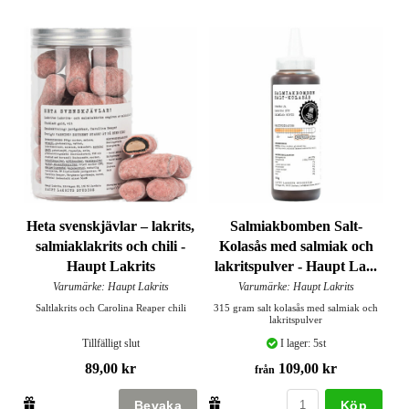
Heta svenskjävlar – lakrits,
Salmiakbomben Salt-
salmiaklakrits och chili -
Kolasås med salmiak och
Haupt Lakrits
lakritspulver - Haupt La...
Varumärke: Haupt Lakrits
Varumärke: Haupt Lakrits
Saltlakrits och Carolina Reaper chili
315 gram salt kolasås med salmiak och
lakritspulver
Tillfälligt slut
I lager: 5st
89,00 kr
109,00 kr
från
Köp