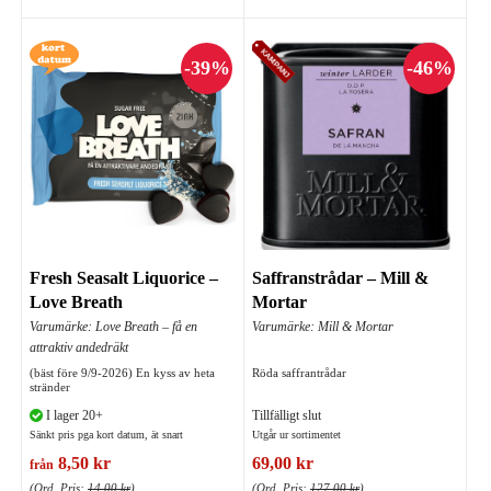
Fresh Seasalt Liquorice –
Saffranstrådar – Mill &
Love Breath
Mortar
Varumärke: Love Breath – få en
Varumärke: Mill & Mortar
attraktiv andedräkt
(bäst före 9/9-2026) En kyss av heta
Röda saffrantrådar
stränder
I lager 20+
Tillfälligt slut
Sänkt pris pga kort datum, ät snart
Utgår ur sortimentet
8,50 kr
69,00 kr
från
(Ord. Pris:
14,00 kr
)
(Ord. Pris:
127,00 kr
)