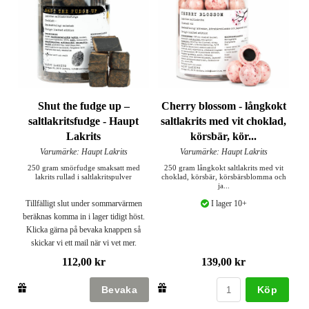
Shut the fudge up –
Cherry blossom - långkokt
saltlakritsfudge - Haupt
saltlakrits med vit choklad,
Lakrits
körsbär, kör...
Varumärke: Haupt Lakrits
Varumärke: Haupt Lakrits
250 gram smörfudge smaksatt med
250 gram långkokt saltlakrits med vit
lakrits rullad i saltlakritspulver
choklad, körsbär, körsbärsblomma och
ja...
Tillfälligt slut under sommarvärmen
I lager 10+
beräknas komma in i lager tidigt höst.
Klicka gärna på bevaka knappen så
skickar vi ett mail när vi vet mer.
112,00 kr
139,00 kr
Köp