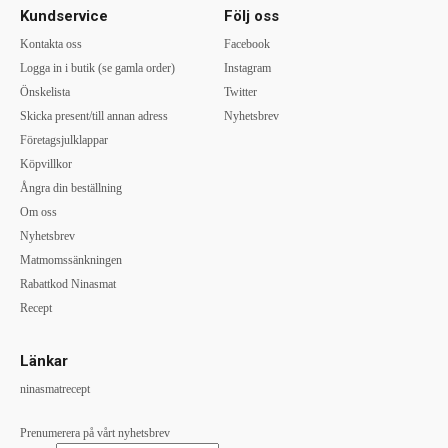
Kundservice
Följ oss
Kontakta oss
Facebook
Logga in i butik (se gamla order)
Instagram
Önskelista
Twitter
Skicka present/till annan adress
Nyhetsbrev
Företagsjulklappar
Köpvillkor
Ångra din beställning
Om oss
Nyhetsbrev
Matmomssänkningen
Rabattkod Ninasmat
Recept
Länkar
ninasmatrecept
Prenumerera på vårt nyhetsbrev