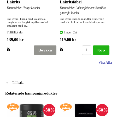
Lakrits
Lakritsfabri...
Varumärke: Haupt Lakrits
Varumärke: Lakritsfabriken Ramlösa -
glutenfri lakrits
250 gram, kärna med kolasmak,
250 gram spröda mandlar dragerade
omgiven av belgisk mjölkchoklad
med vit choklad och saltlakritspulver
smaksatt med sa...
Tillfälligt slut
I lager: 2st
139,00 kr
119,00 kr
Köp
Visa Alla
Tillbaka
Relaterade kampanjprodukter