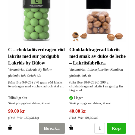
C – chokladöverdragen röd
Chokladdragerad lakrits
lakrits med sur jordgubb –
med smak av dulce de leche
Lakrids by Bülow
– Lakritsfabrike...
Varumärke: Lakrids By Bülow -
Varumärke: Lakritsfabriken Ramlösa -
glutenfri lakrits/lakrids
glutenfri lakrits
(bäst före 9/9-26) 270 gram röd lakrits
(bäst före 18/9-2026) 200 g
överdragen med vitchoklad och skal a...
chokladdragerad lakrits i en guldig fin
färg med ...
Tillfälligt slut
I lager
Sänkt pris pga kort datum, ät snart
Sänkt pris pga kort datum, ät snart
99,00 kr
40,00 kr
(Ord. Pris:
159,00 kr
)
(Ord. Pris:
99,00 kr
)
Köp