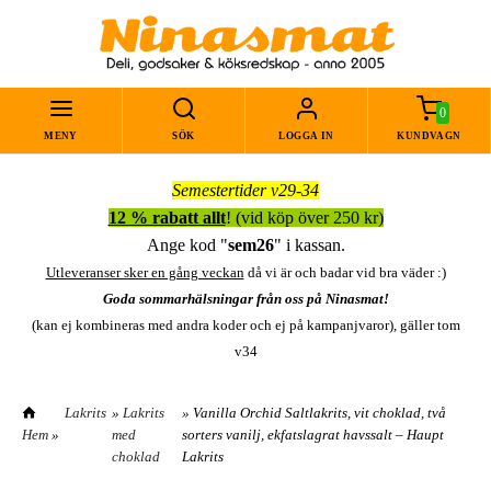
0
MENY
SÖK
LOGGA IN
KUNDVAGN
Semestertider v29-34
12 % rabatt allt
! (vid köp över 250 kr)
Ange kod "
sem26
" i kassan.
Utleveranser sker en gång veckan
då vi är och badar vid bra väder :)
Goda sommarhälsningar från oss på Ninasmat!
(kan ej kombineras med andra koder och ej på kampanjvaror), gäller tom
v34
Lakrits
»
Lakrits
» Vanilla Orchid Saltlakrits, vit choklad, två
Hem
»
med
sorters vanilj, ekfatslagrat havssalt – Haupt
choklad
Lakrits