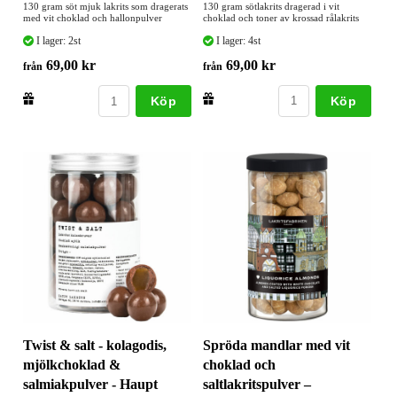
130 gram sötlakrits dragerad i vit
130 gram söt mjuk lakrits som dragerats
choklad och toner av krossad rålakrits
med vit choklad och hallonpulver
I lager: 4st
I lager: 2st
69,00 kr
69,00 kr
från
från
Köp
Köp
Twist & salt - kolagodis,
Spröda mandlar med vit
mjölkchoklad &
choklad och
salmiakpulver - Haupt
saltlakritspulver –