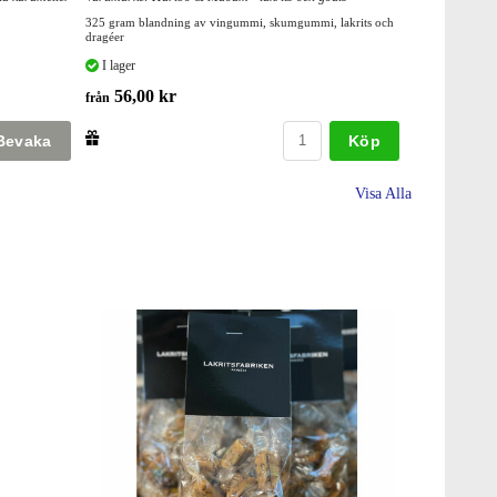
325 gram blandning av vingummi, skumgummi, lakrits och
dragéer
I lager
56,00 kr
från
Köp
Visa Alla