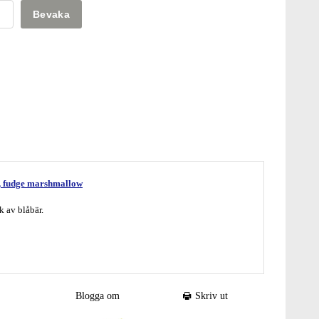
Bevaka
, fudge marshmallow
k av blåbär.
tskola / Blueberry & Liquorice Toffee – Lakritsfabriken Ramlösa
Blogga om
Skriv ut
MJÖLK
(
MJÖLK
, socker), socker, vegetabiliskt fett (palm,