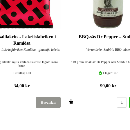
saltlakrits - Lakritsfabriken i
BBQ-sås Dr Pepper – Stu
Ramlösa
Lakritsfabriken Ramlösa - glutenfri lakrits
Varumärke: Stubb´s BBQ-såse
lutenfri mjuk chili-saltlakrits i lagom stora
510 gram smak av Dr Pepper och Stubb´s ba
bitar.
Tillfälligt slut
I lager: 2st
34,00 kr
99,00 kr