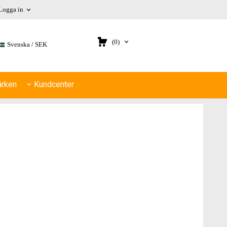
Logga in
(0)
Svenska
SEK
rken
Kundcenter