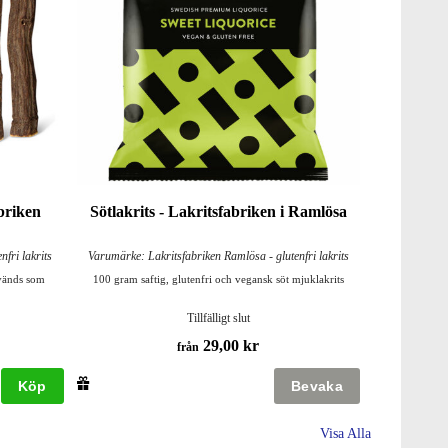
abriken
Sötlakrits - Lakritsfabriken i Ramlösa
fri lakrits
Varumärke: Lakritsfabriken Ramlösa - glutenfri lakrits
nvänds som
100 gram saftig, glutenfri och vegansk söt mjuklakrits
Tillfälligt slut
29,00 kr
från
Köp
Visa Alla