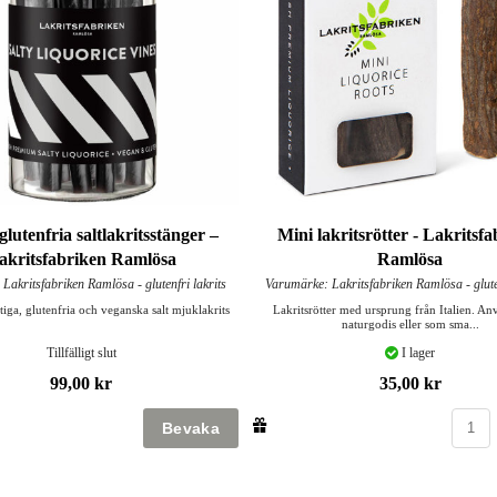
 glutenfria saltlakritsstänger –
Mini lakritsrötter - Lakritsf
akritsfabriken Ramlösa
Ramlösa
Lakritsfabriken Ramlösa - glutenfri lakrits
Varumärke: Lakritsfabriken Ramlösa - gluten
iga, glutenfria och veganska salt mjuklakrits
Lakritsrötter med ursprung från Italien. A
naturgodis eller som sma...
Tillfälligt slut
I lager
99,00 kr
35,00 kr