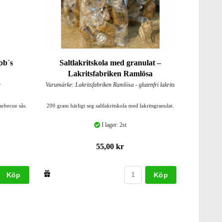
bb´s
Saltlakritskola med granulat –
Lakritsfabriken Ramlösa
r
Varumärke: Lakritsfabriken Ramlösa - glutenfri lakrits
rbecue sås.
200 gram härligt seg saltlakritskola med lakritsgranulat.
I lager: 2st
55,00 kr
Köp
Köp