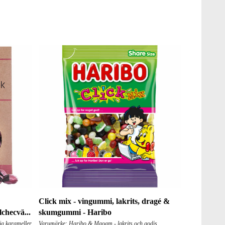
Click mix - vingummi, lakrits, dragé &
lchecvä...
skumgummi - Haribo
ia karameller
Varumärke: Haribo & Maoam - lakrits och godis