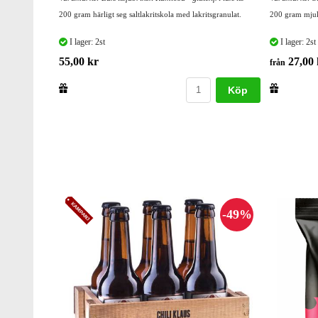
200 gram härligt seg saltlakritskola med lakritsgranulat.
200 gram mjuka
I lager: 2st
I lager: 2st
55,00 kr
27,00 
från
Köp