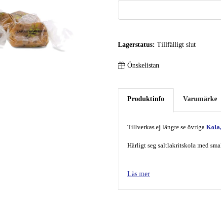
Lagerstatus:
Tillfälligt slut
Önskelistan
Produktinfo
Varumärke
Tillverkas ej längre se övriga
Kola
Härligt seg saltlakritskola med sma
Innehåller: 200 gram
Läs mer
Ursprung: Sverige
Originaltitel: Blåbär - & saltlakri
Ingredienser:
Glukossirap, sockrad kondenserad