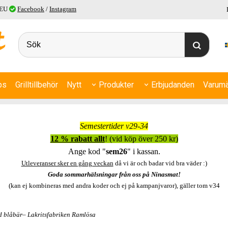
 EU
Facebook
/
Instagram
ps
Grilltillbehör
Nytt
Produkter
Erbjudanden
Varumä
Semestertider v29-34
12 % rabatt allt
! (vid köp över 250 kr)
Ange kod "
sem26
" i kassan.
Utleveranser sker en gång veckan
då vi är och badar vid bra väder :)
Goda sommarhälsningar från oss på Ninasmat!
(kan ej kombineras med andra koder och ej på kampanjvaror), gäller tom v34
ed blåbär– Lakritsfabriken Ramlösa