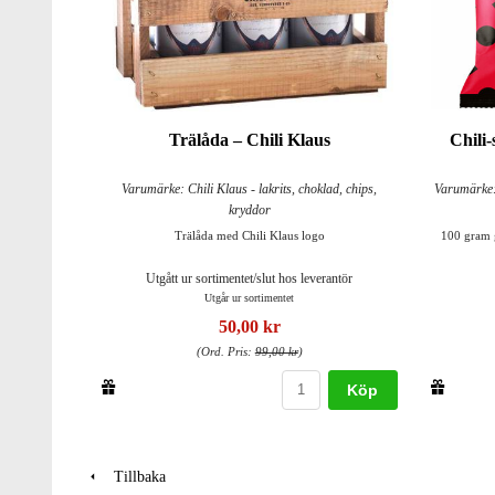
Trälåda – Chili Klaus
Chili-
Varumärke: Chili Klaus - lakrits, choklad, chips,
Varumärke: 
kryddor
Trälåda med Chili Klaus logo
100 gram g
Utgått ur sortimentet/slut hos leverantör
Utgår ur sortimentet
50,00 kr
(Ord. Pris:
99,00 kr
)
Köp
Tillbaka