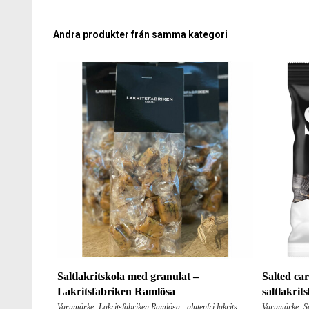
Andra produkter från samma kategori
Saltlakritskola med granulat –
Salted ca
Lakritsfabriken Ramlösa
saltlakrit
Varumärke: Lakritsfabriken Ramlösa - glutenfri lakrits
Varumärke: Sa