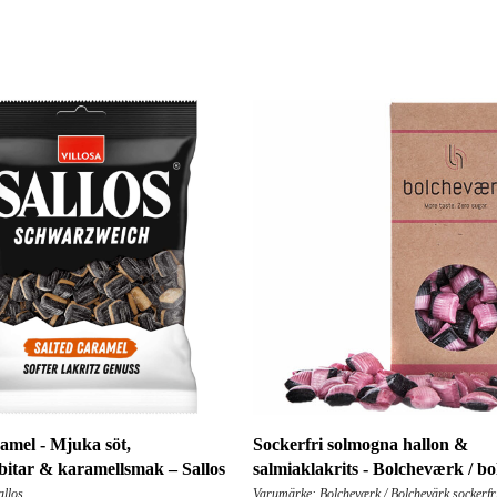
ramel - Mjuka söt,
Sockerfri solmogna hallon &
sbitar & karamellsmak – Sallos
salmiaklakrits - Bolcheværk / bo
llos
Varumärke: Bolcheværk / Bolchevärk sockerfr